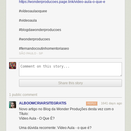
https://wonderproducoes.page.link/video-aula-o-que-e
#vídeoaulaoquee
#videoaula
#blogdawonderproducoes
#wonderproducoes
#fernandocoutinhomentoriaseo
SÃO PAULO - SP
Share this story
1 public comment
ALBOOMCRIARSITEGRATIS
1641 days ago
REPLY
Novo artigo no Blog da Wonder Produções desta vez com o
Título:
Vídeo Aula - O Que É?
Uma dúvida recorrente: Vídeo Aula - o que é?