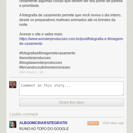
certamente algumas coisas que devem ser seu ponto de partida
e prioridade.
A fotografia de casamento permite que você reviva o dia inteiro,
desde os preparativos matinais animados até os brindes da
noite.
Acesse o site e saiba mais:
https://www.wonderproducoes.com.br/post/fotografia-e-filmagem-
de-casamento
#fotografiaefilmagemdecasamento
#wonderproducoes
#blogdawonderproducoes
#fernandocoutinhomenroriaseo
SÃO PAULO - SP
Share this story
1 public comment
ALBOOMCRIARSITEGRATIS
1615 days ago
REPLY
RUMO AO TOPO DO GOOGLE