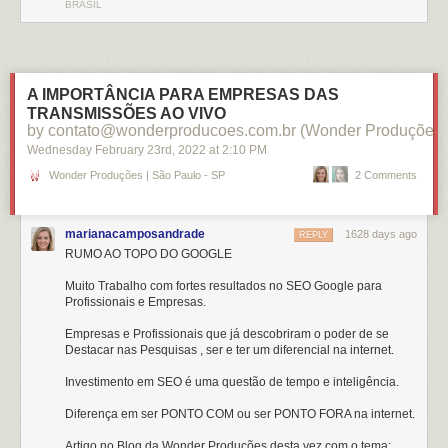
BRASIL
A IMPORTÂNCIA PARA EMPRESAS DAS
TRANSMISSÕES AO VIVO
by contato@wonderproducoes.com.br (Wonder Produções)
Wednesday February 23
rd
, 2022
at
2:10 PM
Wonder Produções | São Paulo - SP
2 Comments
marianacamposandrade
1628 days ago
REPLY
RUMO AO TOPO DO GOOGLE
Muito Trabalho com fortes resultados no SEO Google para
Profissionais e Empresas.
Empresas e Profissionais que já descobriram o poder de se
Destacar nas Pesquisas , ser e ter um diferencial na internet.
Investimento em SEO é uma questão de tempo e inteligência.
Diferença em ser PONTO COM ou ser PONTO FORA na internet.
Artigo no Blog da Wonder Produções desta vez com o tema: