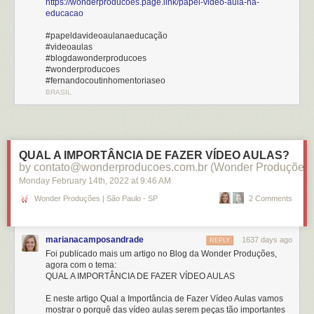
https://wonderproducoes.page.link/papel-video-aula-na-
educacao
#papeldavideoaulanaeducação
#videoaulas
#blogdawonderproducoes
#wonderproducoes
#fernandocoutinhomentoriaseo
BRASIL
QUAL A IMPORTÂNCIA DE FAZER VÍDEO AULAS?
by contato@wonderproducoes.com.br (Wonder Produções)
Monday February 14
th
, 2022
at
9:46 AM
Wonder Produções | São Paulo - SP
2 Comments
marianacamposandrade
1637 days ago
REPLY
Foi publicado mais um artigo no Blog da Wonder Produções,
agora com o tema:
QUAL A IMPORTÂNCIA DE FAZER VÍDEO AULAS
E neste artigo Qual a Importância de Fazer Vídeo Aulas vamos
mostrar o porquê das vídeo aulas serem peças tão importantes