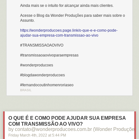
Ainda mais se o intuito for alcançar ainda mais clientes.
Acesse o Blog da Wonder Produções para saber mais sobre o
Assunto.
https://wonderproducoes.page.link/o-que-e-e-como-pode-
ajudar-sua-empresa-com-transmissao-ao-vivo
#TRANSMISSAOAOVIVO
#transmissaoaovivoparaempresas
#wonderproducoes
#blogdawonderproducoes
#fernandocoutinhomenroriaseo
BRASIL
O QUE É E COMO PODE AJUDAR SUA EMPRESA
COM TRANSMISSÃO AO VIVO?
by contato@wonderproducoes.com.br (Wonder Produções)
Friday March 4
th
, 2022
at
5:44 PM