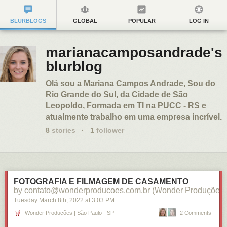
BLURBLOGS
GLOBAL
POPULAR
LOG IN
marianacamposandrade's
blurblog
Olá sou a Mariana Campos Andrade, Sou do
Rio Grande do Sul, da Cidade de São
Leopoldo, Formada em TI na PUCC - RS e
atualmente trabalho em uma empresa incrível.
8
stories
·
1
follower
FOTOGRAFIA E FILMAGEM DE CASAMENTO
by contato@wonderproducoes.com.br (Wonder Produções)
Tuesday March 8
th
, 2022
at
3:03 PM
Wonder Produções | São Paulo - SP
2 Comments