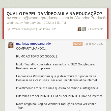
QUAL O PAPEL DA VÍDEO AULA NA EDUCAÇÃO?
by contato@wonderproducoes.com.br (Wonder Produções)
Wednesday February 16
th
, 2022
at
1:51 PM
Wonder Produções | São Paulo - SP
2 Comments
marianacamposandrade
1635 days ago
REPLY
COMPARTILHANDO....
RUMO AO TOPO DO GOOGLE
Muito Trabalho com fortes resultados no SEO Google para
Profissionais e Empresas.
Empresas e Profissionais que já descobriram o poder de se
Destacar nas Pesquisas , ser e ter um diferencial na internet.
Investimento em SEO é uma questão de tempo e inteligência.
Diferença em ser PONTO COM ou ser PONTO FORA na internet.
Novo artigo no Blog da Wonder Produções desta vez com o
Título: