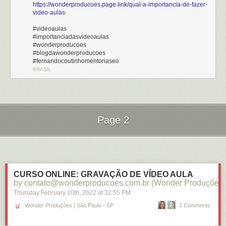
https://wonderproducoes.page.link/qual-a-importancia-de-fazer-
video-aulas
#videoaulas
#importanciadasvideoaulas
#wonderproducoes
#blogdawonderproducoes
#fernandocoutinhomentoriaseo
BRASIL
Page 2
Next Page of Stories
Loading...
CURSO ONLINE: GRAVAÇÃO DE VÍDEO AULA
by contato@wonderproducoes.com.br (Wonder Produções)
Thursday February 10
th
, 2022
at
12:55 PM
Wonder Produções | São Paulo - SP
2 Comments