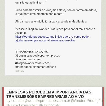
um site ou aplicativo.
Tudo para transmitir ao vivo, mas claro, isso de forma amadora,
o que para uma empresa não é bom.
Ainda mais se o intuito for alcançar ainda mais clientes.
Acesse o Blog da Wonder Produções para saber mais sobre o
Assunto.
https://wonderproducoes.page.link/o-que-e-e-como-pode-
ajudar-sua-empresa-com-transmissao-ao-vivo
#TRANSMISSAOAOVIVO
#transmissaoaovivoparaempresas
#wonderproducoes
#blogdawonderproducoes
#fernandocoutinhomenroriaseo
BRASIL
EMPRESAS PERCEBEM A IMPORTÂNCIA DAS
TRANSMISSÕES EMPRESARIAIS AO VIVO
by contato@wonderproducoes.com.br (Wonder Produções)
Thursday February 24
th
, 2022
at
3:51 PM