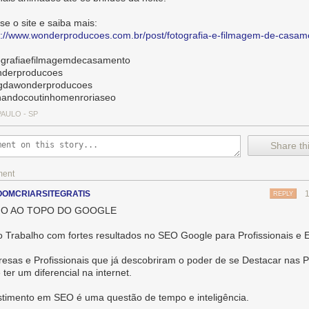
se o site e saiba mais:
s://www.wonderproducoes.com.br/post/fotografia-e-filmagem-de-casam
ografiaefilmagemdecasamento
derproducoes
gdawonderproducoes
nandocoutinhomenroriaseo
AULO - SP
Share thi
ment
OMCRIARSITEGRATIS
REPLY
O AO TOPO DO GOOGLE
o Trabalho com fortes resultados no SEO Google para Profissionais e
esas e Profissionais que já descobriram o poder de se Destacar nas P
 ter um diferencial na internet.
stimento em SEO é uma questão de tempo e inteligência.