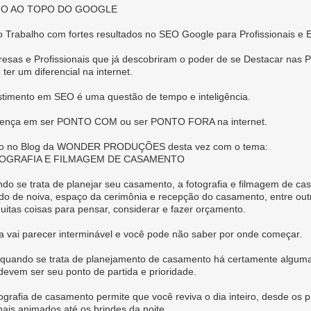
O AO TOPO DO GOOGLE
o Trabalho com fortes resultados no SEO Google para Profissionais e
esas e Profissionais que já descobriram o poder de se Destacar nas P
 ter um diferencial na internet.
stimento em SEO é uma questão de tempo e inteligência.
rença em ser PONTO COM ou ser PONTO FORA na internet.
go no Blog da WONDER PRODUÇÕES desta vez com o tema:
OGRAFIA E FILMAGEM DE CASAMENTO
do se trata de planejar seu casamento, a fotografia e filmagem de ca
ido de noiva, espaço da cerimônia e recepção do casamento, entre outr
uitas coisas para pensar, considerar e fazer orçamento.
sta vai parecer interminável e você pode não saber por onde começar.
quando se trata de planejamento de casamento há certamente alguma
devem ser seu ponto de partida e prioridade.
tografia de casamento permite que você reviva o dia inteiro, desde os p
nais animados até os brindes da noite.