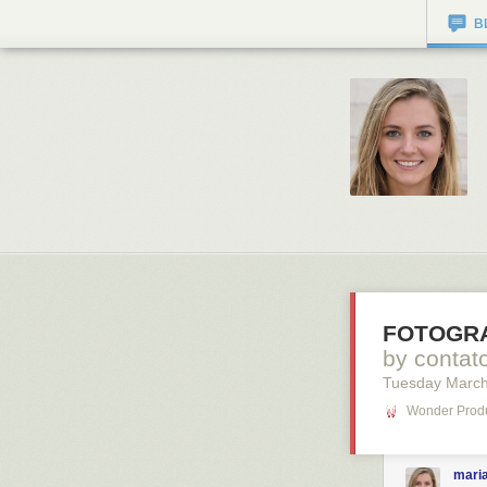
B
FOTOGRA
by conta
Tuesday March
Wonder Produ
mari