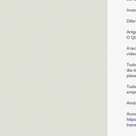
Inve
Dife
Arti
O Q
A te
víde
Tudo
dia 
plat
Tudo
empr
Ainda
Aces
http
tran