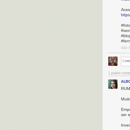
Aces
http
#fot
#won
#blo
#fer
SÃO P
1 public com
ALBO
RUM
Muit
Empr
ser e
Inve