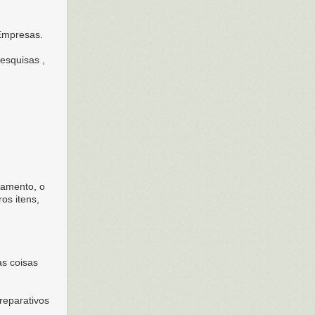
 Empresas.
esquisas ,
samento, o
os itens,
s coisas
reparativos