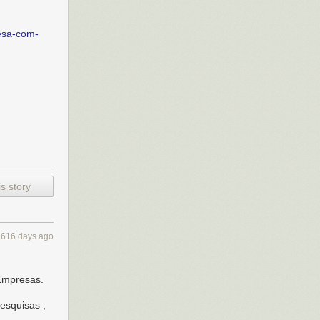
esa-com-
s story
1616 days ago
 Empresas.
esquisas ,