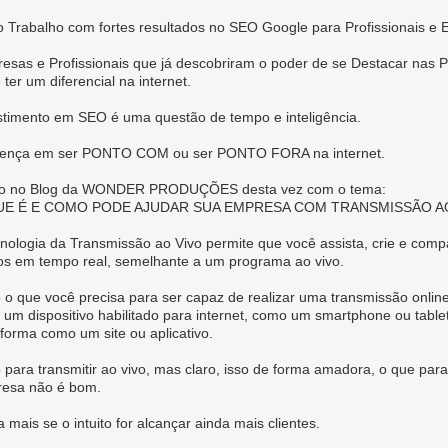
o Trabalho com fortes resultados no SEO Google para Profissionais e
esas e Profissionais que já descobriram o poder de se Destacar nas P
 ter um diferencial na internet.
stimento em SEO é uma questão de tempo e inteligência.
rença em ser PONTO COM ou ser PONTO FORA na internet.
go no Blog da WONDER PRODUÇÕES desta vez com o tema:
UE É E COMO PODE AJUDAR SUA EMPRESA COM TRANSMISSÃO A
cnologia da Transmissão ao Vivo permite que você assista, crie e compa
os em tempo real, semelhante a um programa ao vivo.
 o que você precisa para ser capaz de realizar uma transmissão onlin
é um dispositivo habilitado para internet, como um smartphone ou table
aforma como um site ou aplicativo.
 para transmitir ao vivo, mas claro, isso de forma amadora, o que par
esa não é bom.
 mais se o intuito for alcançar ainda mais clientes.