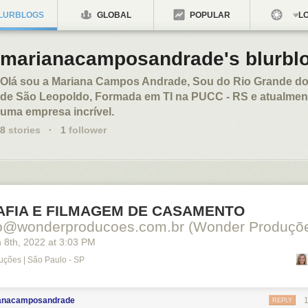
LURBLOGS
GLOBAL
POPULAR
LO
marianacamposandrade's blurbl
Olá sou a Mariana Campos Andrade, Sou do Rio Grande do
de São Leopoldo, Formada em TI na PUCC - RS e atualmen
uma empresa incrível.
8
stories
·
1
follower
FIA E FILMAGEM DE CASAMENTO
to@wonderproducoes.com.br (Wonder Produçõ
 8
th
, 2022
at
3:03 PM
ções | São Paulo - SP
anacamposandrade
REPLY