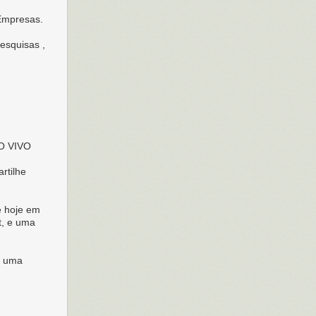
 Empresas.
esquisas ,
O VIVO
rtilhe
e hoje em
t, e uma
a uma