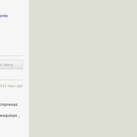
ento
s story
1612 days ago
 Empresas.
esquisas ,