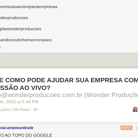
nsmissaoaovivoparaempresas
derproducoes
gdawonderproducoes
nandocoutinhomenroriaseo
IL
 E COMO PODE AJUDAR SUA EMPRESA CO
SSÃO AO VIVO?
to@wonderproducoes.com.br (Wonder Produçõ
th
, 2022
at
5:44 PM
ções | São Paulo - SP
anacamposandrade
REPLY
O AO TOPO DO GOOGLE