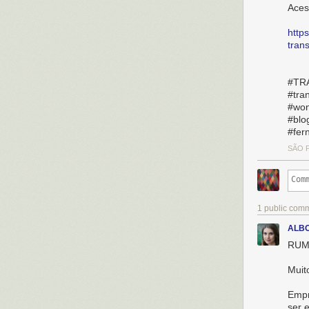
Aces
http
tran
#TR
#tra
#won
#blo
#fer
SÃO P
1 public com
ALBO
RUM
Muit
Empr
ser e