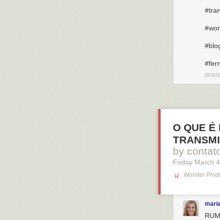
#tra
#won
#blo
#fer
BRAS
O QUE É
TRANSMI
by conta
Friday March 4
Wonder Produ
mari
RUM