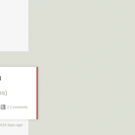
M
es)
2 Comments
1616 days ago