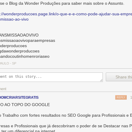
se o Blog da Wonder Produções para saber mais sobre o Assunto.
s://wonderproducoes.page.link/o-que-e-e-como-pode-ajudar-sua-empr
smissao-ao-vivo
ANSMISSAOAOVIVO
nsmissaoaovivoparaempresas
derproducoes
gdawonderproducoes
nandocoutinhomenroriaseo
AULO - SP
Share thi
ment
OMCRIARSITEGRATIS
REPLY
O AO TOPO DO GOOGLE
o Trabalho com fortes resultados no SEO Google para Profissionais e
esas e Profissionais que já descobriram o poder de se Destacar nas P
 ter um diferencial na internet.