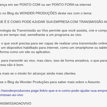
rença em ser PONTO COM ou ser PONTO FORA na internet
go no Blog da WONDER PRODUÇÕES desta vez com o tema:
UE É E COMO PODE AJUDAR SUA EMPRESA COM TRANSMISSÃO A
cnologia da Transmissão ao Vivo permite que você assista, crie e compa
os em tempo real, semelhante a um programa ao vivo.
 o que você precisa para ser capaz de realizar uma transmissão onlin
é um dispositivo habilitado para internet, como um smartphone ou table
aforma como um site ou aplicativo.
 para transmitir ao vivo, mas claro, isso de forma amadora, o que par
esa não é bom.
 mais se o intuito for alcançar ainda mais clientes.
se o Blog da Wonder Produções para saber mais sobre o Assunto.
s://wonderproducoes.page.link/o-que-e-e-como-pode-ajudar-sua-empr
smissao-ao-vivo
ANSMISSAOAOVIVO