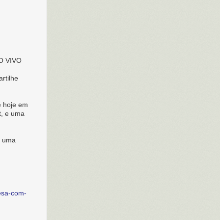
O VIVO
rtilhe
e hoje em
t, e uma
a uma
esa-com-