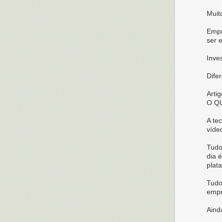
Muit
Empr
ser e
Inve
Dife
Arti
O Q
A te
víde
Tudo
dia 
plat
Tudo
empr
Ainda