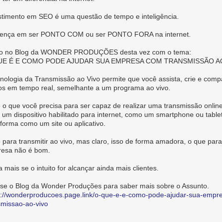
stimento em SEO é uma questão de tempo e inteligência.
rença em ser PONTO COM ou ser PONTO FORA na internet.
go no Blog da WONDER PRODUÇÕES desta vez com o tema:
UE É E COMO PODE AJUDAR SUA EMPRESA COM TRANSMISSÃO A
cnologia da Transmissão ao Vivo permite que você assista, crie e compa
os em tempo real, semelhante a um programa ao vivo.
 o que você precisa para ser capaz de realizar uma transmissão onlin
é um dispositivo habilitado para internet, como um smartphone ou table
aforma como um site ou aplicativo.
 para transmitir ao vivo, mas claro, isso de forma amadora, o que par
esa não é bom.
 mais se o intuito for alcançar ainda mais clientes.
se o Blog da Wonder Produções para saber mais sobre o Assunto.
s://wonderproducoes.page.link/o-que-e-e-como-pode-ajudar-sua-empr
smissao-ao-vivo