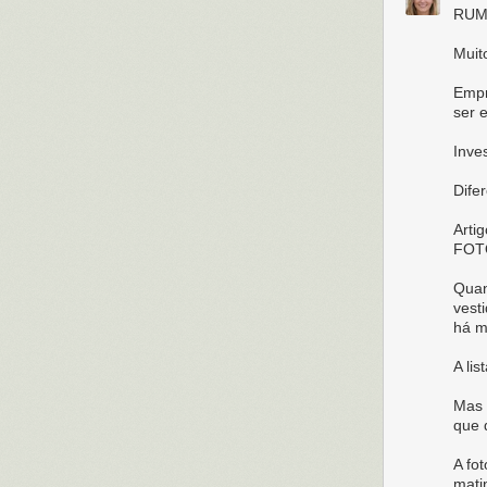
RUM
Muit
Empr
ser e
Inve
Dife
Arti
FOT
Quan
vest
há m
A li
Mas 
que 
A fo
mati