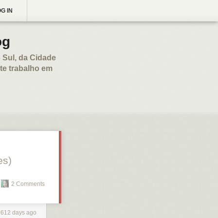
G IN
og
 Sul, da Cidade
te trabalho em
es)
2 Comments
1612 days ago