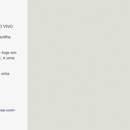
O VIVO
rtilhe
e hoje em
t, e uma
a uma
esa-com-