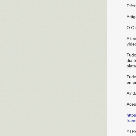
Dife
Arti
O Q
A te
víde
Tudo
dia 
plat
Tudo
empr
Ainda
Aces
http
tran
#TR